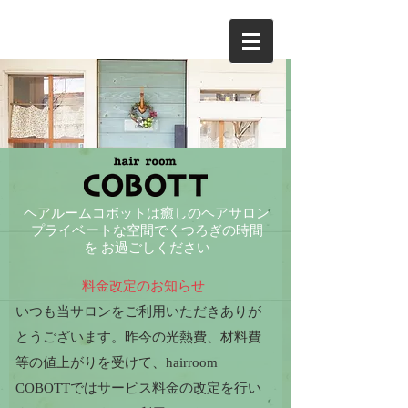
ヘアルームコボットは癒しのヘアサロン
プライベートな空間でくつろぎの時間
を
お過ごしください
料金改定のお知らせ
いつも
当サロンをご利用いただきありが
とうございます。
昨今の光熱費、材料費
等の値上がりを受けて、ha
irroom
COBOTTではサービス料金の改定を行い